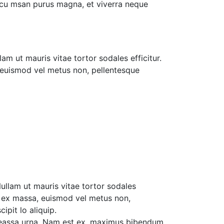
accu msan purus magna, et viverra neque
lam ut mauris vitae tortor sodales efficitur.
a, euismod vel metus non, pellentesque
 Nullam ut mauris vitae tortor sodales
lam ex massa, euismod vel metus non,
ipit lo aliquip.
loreassa urna. Nam est ex, maximus bibendum