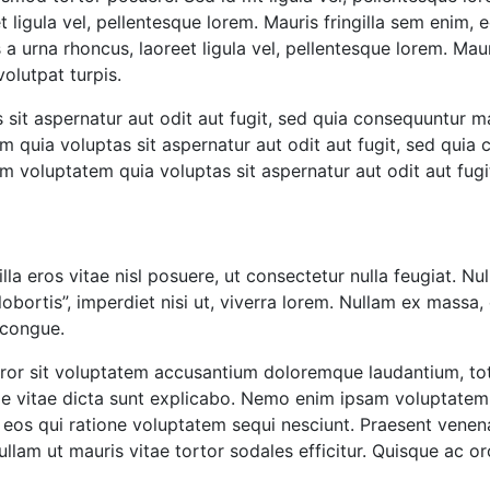
igula vel, pellentesque lorem. Mauris fringilla sem enim, eg
 urna rhoncus, laoreet ligula vel, pellentesque lorem. Maur
volutpat turpis.
it aspernatur aut odit aut fugit, sed quia consequuntur m
 quia voluptas sit aspernatur aut odit aut fugit, sed quia
 voluptatem quia voluptas sit aspernatur aut odit aut fug
illa eros vitae nisl posuere, ut consectetur nulla feugiat. Nul
 lobortis”, imperdiet nisi ut, viverra lorem. Nullam ex mass
 congue.
error sit voluptatem accusantium doloremque laudantium, to
tae vitae dicta sunt explicabo. Nemo enim ipsam voluptatem 
os qui ratione voluptatem sequi nesciunt. Praesent venenatis
ullam ut mauris vitae tortor sodales efficitur. Quisque ac or