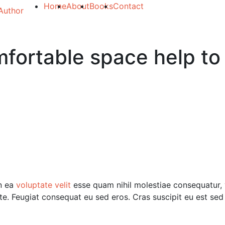
Home
About
Books
Contact
mfortable space help t
in ea
voluptate velit
esse quam nihil molestiae consequatur, 
tate. Feugiat consequat eu sed eros. Cras suscipit eu est sed