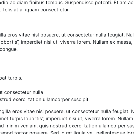
 odio ac diam finibus tempus. Suspendisse potenti. Etiam 
felis at al iquam consect etur.
illa eros vitae nisl posuere, ut consectetur nulla feugiat. Nul
 lobortis”, imperdiet nisi ut, viverra lorem. Nullam ex mass
 congue.
at turpis.
ut consectetur nulla
trud exerci tation ullamcorper suscipit
ngilla eros vitae nisl posuere, ut consectetur nulla feugiat.
 amet turpis lobortis”, imperdiet nisi ut, viverra lorem. Nul
d minim veniam, quis nostrud exerci tation ullamcorper susc
euismod tortor posuere. Sed id mt ligula vel, pellentesque 